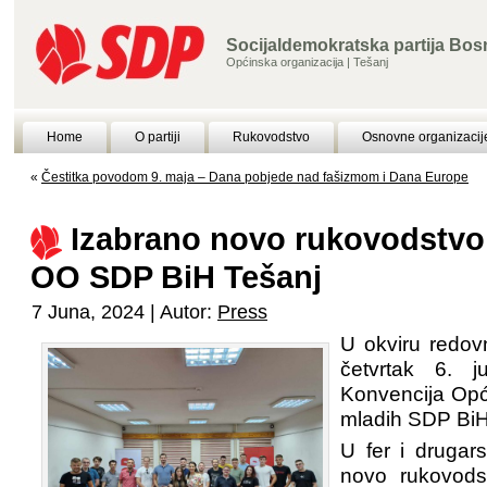
Socijaldemokratska partija Bos
Općinska organizacija | Tešanj
Home
O partiji
Rukovodstvo
Osnovne organizacij
«
Čestitka povodom 9. maja – Dana pobjede nad fašizmom i Dana Europe
Izabrano novo rukovodstv
OO SDP BiH Tešanj
7 Juna, 2024 | Autor:
Press
U okviru redovn
četvrtak 6. 
Konvencija Opć
mladih SDP BiH
U fer i drugars
novo rukovods