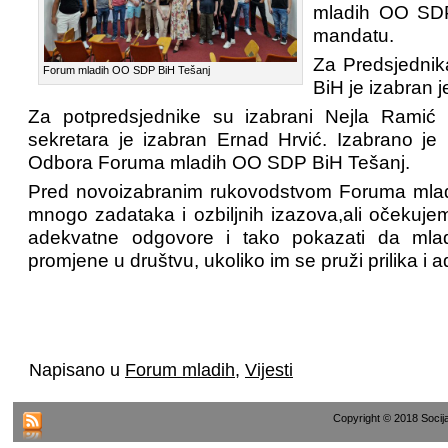
mladih OO SD
mandatu.
Za Predsjedni
Forum mladih OO SDP BiH Tešanj
BiH je izabran j
Za potpredsjednike su izabrani Nejla Ramić
sekretara je izabran Ernad Hrvić. Izabrano j
Odbora Foruma mladih OO SDP BiH Tešanj.
Pred novoizabranim rukovodstvom Foruma mla
mnogo zadataka i ozbiljnih izazova,ali očekuj
adekvatne odgovore i tako pokazati da mladi
promjene u društvu, ukoliko im se pruži prilika i
Napisano u
Forum mladih
,
Vijesti
Copyright © 2018 Socij