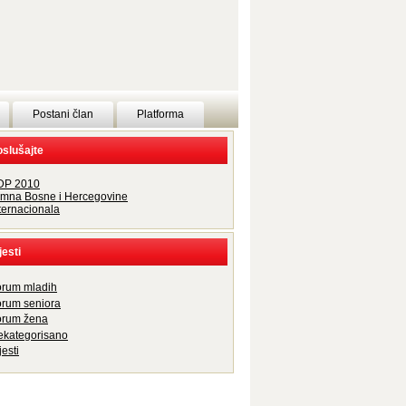
Postani član
Platforma
slušajte
DP 2010
imna Bosne i Hercegovine
ternacionala
jesti
orum mladih
orum seniora
orum žena
ekategorisano
jesti