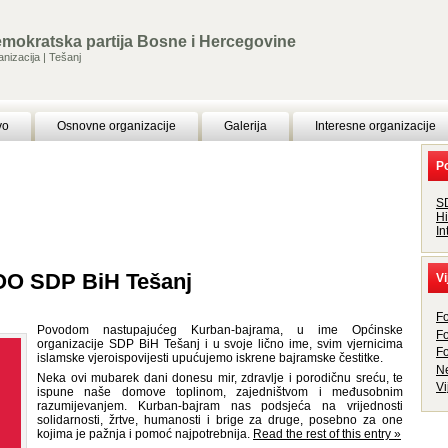
emokratska partija Bosne i Hercegovine
nizacija | Tešanj
vo
Osnovne organizacije
Galerija
Interesne organizacije
Po
S
H
In
 OO SDP BiH Tešanj
Vi
F
Povodom nastupajućeg Kurban-bajrama, u ime Općinske
F
organizacije SDP BiH Tešanj i u svoje lično ime, svim vjernicima
F
islamske vjeroispovijesti upućujemo iskrene bajramske čestitke.
N
Neka ovi mubarek dani donesu mir, zdravlje i porodičnu sreću, te
Vi
ispune naše domove toplinom, zajedništvom i međusobnim
razumijevanjem. Kurban-bajram nas podsjeća na vrijednosti
solidarnosti, žrtve, humanosti i brige za druge, posebno za one
kojima je pažnja i pomoć najpotrebnija.
Read the rest of this entry »