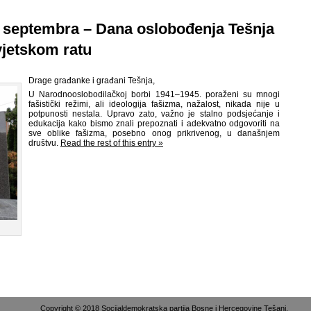
 septembra – Dana oslobođenja Tešnja
jetskom ratu
Drage građanke i građani Tešnja,
U Narodnooslobodilačkoj borbi 1941–1945. poraženi su mnogi
fašistički režimi, ali ideologija fašizma, nažalost, nikada nije u
potpunosti nestala. Upravo zato, važno je stalno podsjećanje i
edukacija kako bismo znali prepoznati i adekvatno odgovoriti na
sve oblike fašizma, posebno onog prikrivenog, u današnjem
društvu.
Read the rest of this entry »
Copyright © 2018 Socijaldemokratska partija Bosne i Hercegovine Tešanj.