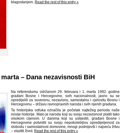
blagostanjem.
Read the rest of this entry »
 marta – Dana nezavisnosti BiH
Na referendumu održanom 29. februara i 1. marta 1992. godine
građani Bosne i Hercegovine, svih nacionalnosti, jasno su se
opredijelili za suverenu, nezavisnu, samostalnu i cjelovitu Bosnu i
Hercegovinu – državu ravnopravnih naroda i svih njenih građana.
Ta historijska odluka označila je početak najtežeg perioda naše
novije historije. Malo je naroda koji su svoju nezavisnost platili tako
visokom cijenom. U danima koji su uslijedili, građani Bosne i
Hercegovine potvrdili su svoju nepokolebljivu opredijeljenost za
slobodu i samostalnost domovine, mnogi podnijevši i najveću žrtvu
– vlastiti život.
Read the rest of this entry »