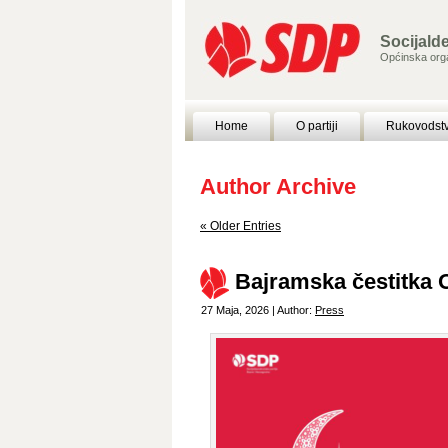
Socijald
Općinska orga
Home
O partiji
Rukovodst
Author Archive
« Older Entries
Bajramska čestitka
27 Maja, 2026 | Author:
Press