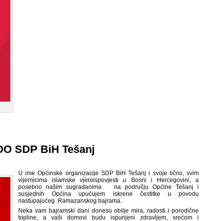
 OO SDP BiH Tešanj
U ime Općinske organizacije SDP BiH Tešanj i svoje lično, svim
vijernicima islamske vjeroispovjesti u Bosni i Hercegovini, a
posebno našim sugrađanima na području Općine Tešanj i
susjednih Općina upućujem iskrene čestitke u povodu
nastupajućeg Ramazanskog bajrama.
Neka vam bajramski dani donesu obilje mira, radosti i porodične
topline, a vaši domovi budu ispunjeni zdravljem, srećom i