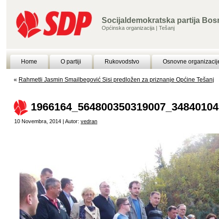
Socijaldemokratska partija Bos
Općinska organizacija | Tešanj
Home
O partiji
Rukovodstvo
Osnovne organizacij
«
Rahmetli Jasmin Smailbegović Sisi predložen za priznanje Općine Tešanj
1966164_564800350319007_34840104
10 Novembra, 2014 | Autor:
vedran